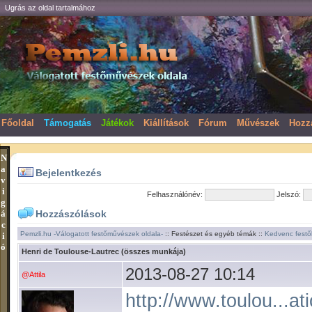
Ugrás az oldal tartalmához
Főoldal
Támogatás
Játékok
Kiállítások
Fórum
Művészek
Hozz
N
a
Bejelentkezés
v
i
Felhasználónév:
Jelszó:
g
á
Hozzászólások
c
Pemzli.hu -Válogatott festőművészek oldala-
:: Festészet és egyéb témák ::
Kedvenc festő
i
ó
Henri de Toulouse-Lautrec (összes munkája)
2013-08-27 10:14
@Attila
http://www.toulou...ati