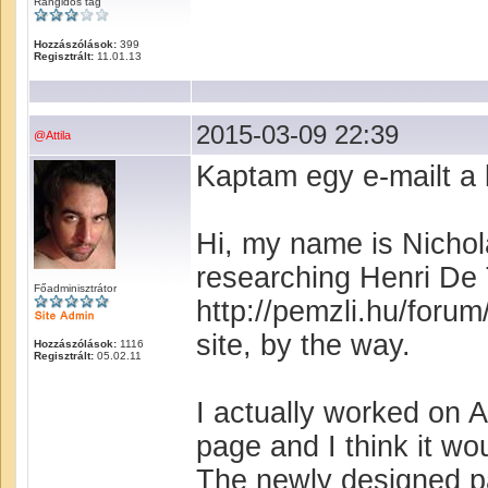
Rangidős tag
Hozzászólások:
399
Regisztrált:
11.01.13
2015-03-09 22:39
@Attila
Kaptam egy e-mailt a
Hi, my name is Nichola
researching Henri De 
Főadminisztrátor
http://pemzli.hu/foru
site, by the way.
Hozzászólások:
1116
Regisztrált:
05.02.11
I actually worked on 
page and I think it wo
The newly designed pa