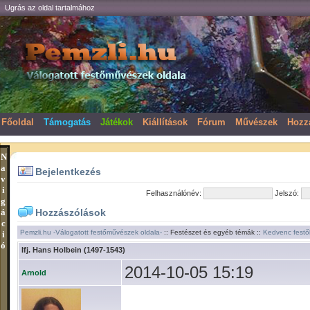
Ugrás az oldal tartalmához
Főoldal
Támogatás
Játékok
Kiállítások
Fórum
Művészek
Hozz
N
a
Bejelentkezés
v
i
Felhasználónév:
Jelszó:
g
á
Hozzászólások
c
Pemzli.hu -Válogatott festőművészek oldala-
:: Festészet és egyéb témák ::
Kedvenc festő
i
ó
Ifj. Hans Holbein (1497-1543)
2014-10-05 15:19
Arnold