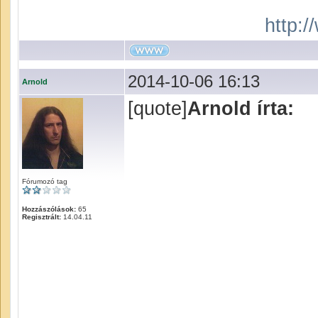
http:
2014-10-06 16:13
Arnold
[quote]
Arnold írta:
Fórumozó tag
Hozzászólások:
65
Regisztrált:
14.04.11