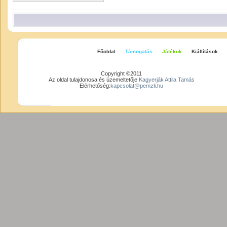
Főoldal
Támogatás
Játékok
Kiállítások
Copyright ©2011
Az oldal tulajdonosa és üzemeltetője
Kagyerják Attila Tamás
Elérhetőség:
kapcsolat@pemzli.hu