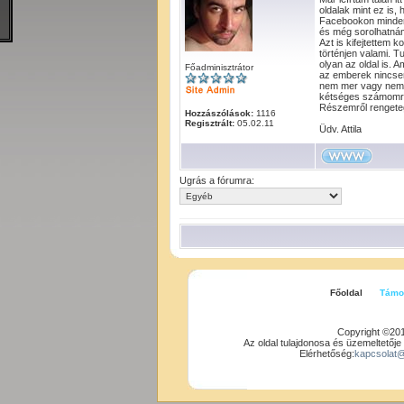
oldalak mint ez is, 
Facebookon mindenki
és még sorolhatnám 
Azt is kifejtettem
történjen valami. 
olyan az oldal is. A
Főadminisztrátor
az emberek nincsen
nem mer vagy nem a
kétséges számomra a
Részemről rengeteg
Hozzászólások:
1116
Regisztrált:
05.02.11
Üdv. Attila
Ugrás a fórumra:
Főoldal
Támo
Copyright ©20
Az oldal tulajdonosa és üzemeltetője
Elérhetőség:
kapcsolat@