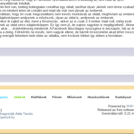
hanyatlásnak indultak.
 fent van, boldog boldogtalan csinálhat egy oldalt, taníthat olyan ,akinek nem lenne szabad
mi mindent lehet ott csinálni ami miatt ide már nem járnak az emberek.
 korábban, hogy én csak megcsináltam( nem kevés munkával) az oldalt, meghívtam az emberek
Tulajdonképpen amilyenek a művészek, olyan az oldal is, amilyenek az emberek,
mikor itt zajlott az élet, ment a fórumozás , akkor az is csak 2-3 ember miatt volt, mióta ezek
ek az oldal sincs tulajdonképpen. Ez így nem jó, de sajnos nagyban is megfigyelhető . Aki
kar..... érdektelenség mindenütt. A Facebook látszólagos nyüzsgése is becsapós, hát az ér
 dolog. Félreértés ne essék, nem vagyok ellene, de bármit mi kezünkbe akad lehet rosszul is 
 energiát fektettem bele ebbe az oldalba, nem kívánok többet így ebben a formában..
gatás
Játékok
Kiállítások
Fórum
Művészek
Hozzászólások
Szabályzat
Powered by
PHP-
Released as free softwar
11
Generálási idő: 0.21 
Kagyerják Attila Tamás
pemzli.hu