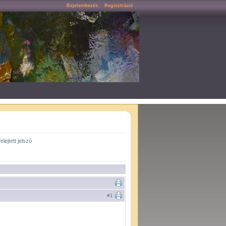
Bejelentkezés
Regisztráció
felejtett jelszó
#1