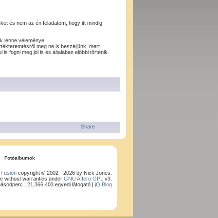
et és nem az én feladatom, hogy itt mindig
nek lenne véleménye
tékteremtésről meg ne is beszéljünk, mert
fogni meg jól is és általában előbbi történik.
Fotóalbumok
Fusion
copyright © 2002 - 2026 by Nick Jones.
e without warranties under
GNU Affero GPL
v3.
másodperc |
21,366,403 egyedi látogató |
jQ Blog