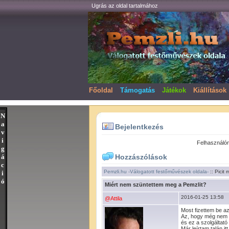
Ugrás az oldal tartalmához
Főoldal
Támogatás
Játékok
Kiállítások
N
a
Bejelentkezés
v
i
Felhasználó
g
á
Hozzászólások
c
Pemzli.hu -Válogatott festőművészek oldala-
:: Picit 
i
ó
Miért nem szüntettem meg a Pemzlit?
2016-01-25 13:58
@Attila
Most fizettem be a
Az, hogy még nem s
és ez a szolgáltató 
Már leírtam talán i