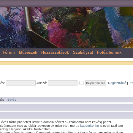
Fórum
Művészek
Hozzászólások
Szabályzat
Fotóalbumok
név:
Jelszó:
Regisztráció
|
El
más ::
Egyéb
z éves tárhelybérletért illetve a domain névért a (számomra nem kevés) pénzt.
züntettem meg az oldalt ,egyetlen ok miatt van, mert a
kagyerjak.hu
is ezen található
eddig a legjobb, akikkel találkoztam.
tt is meg másutt is, hogy a Facebook nyomulása illetve a lustaság az, ami miatt az ilyen