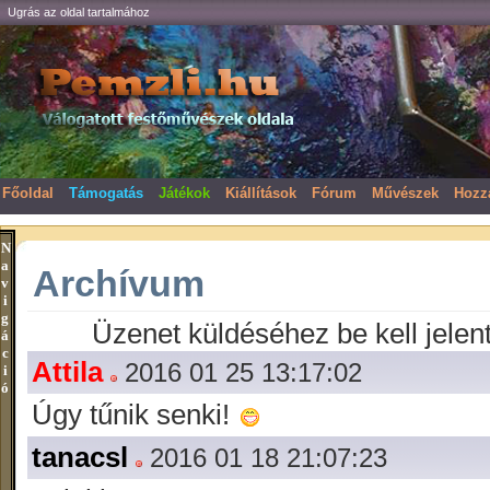
Ugrás az oldal tartalmához
Főoldal
Támogatás
Játékok
Kiállítások
Fórum
Művészek
Hozz
N
a
Archívum
v
i
g
Üzenet küldéséhez be kell jelen
á
c
Attila
2016 01 25 13:17:02
i
ó
Úgy tűnik senki!
tanacsl
2016 01 18 21:07:23