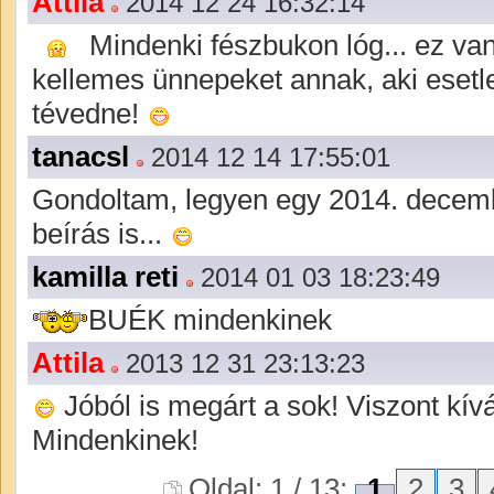
Attila
2014 12 24 16:32:14
Mindenki fészbukon lóg... ez van
kellemes ünnepeket annak, aki esetl
tévedne!
tanacsl
2014 12 14 17:55:01
Gondoltam, legyen egy 2014. decem
beírás is...
kamilla reti
2014 01 03 18:23:49
BUÉK mindenkinek
Attila
2013 12 31 23:13:23
Jóból is megárt a sok! Viszont kí
Mindenkinek!
Oldal: 1 / 13:
1
2
3