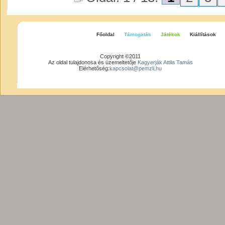
Főoldal
Támogatás
Játékok
Kiállítások
Copyright ©2011
Az oldal tulajdonosa és üzemeltetője
Kagyerják Attila Tamás
Elérhetőség:
kapcsolat@pemzli.hu