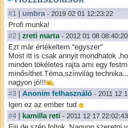
#1
|
umbra
- 2019 02 01 12:23:22
Profi munka!
#2
|
zreti marta
- 2012 01 08 08:40:20
Ezt már értékeltem "egyszer"
Most itt is csak annyit mondhatok ,h
minden tökéletes rajta ami egy festm
minősíthet.Téma,színvilág technika..
nagyon jó!!!
#3
|
Anonim felhasználó
- 2011 12 
Igen ez az ember tud
#4
|
kamilla reti
- 2011 12 17 22:02:43
Ejjj de szép foltok. Nagyon szeretni 