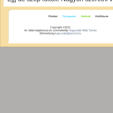
Főoldal
Támogatás
Játékok
Kiállítások
Copyright ©2011
Az oldal tulajdonosa és üzemeltetője
Kagyerják Attila Tamás
Elérhetőség:
kapcsolat@pemzli.hu