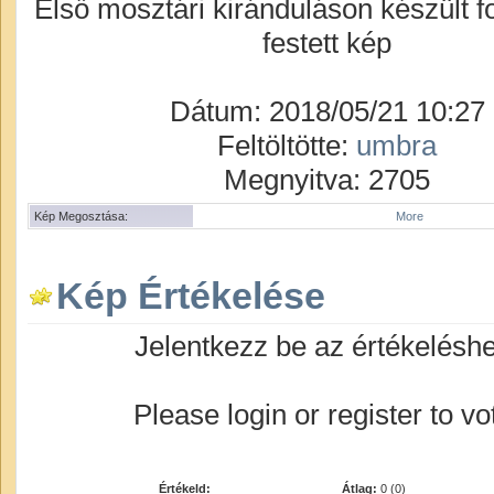
Első mosztári kiránduláson készült f
festett kép
Dátum: 2018/05/21 10:27
Feltöltötte:
umbra
Megnyitva: 2705
Kép Megosztása:
More
Kép Értékelése
Jelentkezz be az értékelésh
Please login or register to vo
Értékeld:
Átlag:
0 (0)