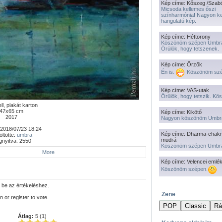
Kép címe: Kőszeg /Szab
Micsoda kellemes őszi
színharmónia! Nagyon k
hangulatú kép.
Kép címe: Héttorony
Köszönöm szépen Umbr
Örülök, hogy tetszenek.
Kép címe: Őrzők
Én is.
Köszönöm szé
Kép címe: VAS-utak
Örülök, hogy tetszik. K
ll, plakát karton
47x65 cm
Kép címe: Kikötő
2017
Nagyon köszönöm Umbr
2018/07/23 18:24
Kép címe: Dharma-chakr
öltötte:
umbra
mudrá
nyitva: 2550
Köszönöm szépen Umbr
More
Kép címe: Velencei emlé
Köszönöm szépen.
 be az értékeléshez.
Zene
n or register to vote.
Átlag:
5 (1)