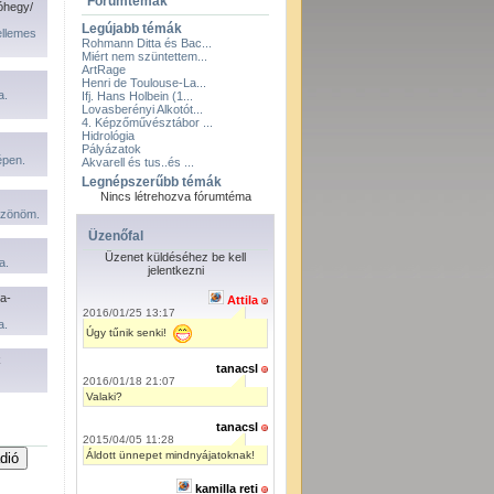
Fórumtémák
óhegy/
Legújabb témák
ellemes
Rohmann Ditta és Bac...
Miért nem szüntettem...
ArtRage
Henri de Toulouse-La...
a.
Ifj. Hans Holbein (1...
Lovasberényi Alkotót...
4. Képzőművésztábor ...
Hidrológia
Pályázatok
pen.
Akvarell és tus..és ...
Legnépszerűbb témák
Nincs létrehozva fórumtéma
öszönöm.
Üzenőfal
Üzenet küldéséhez be kell
a.
jelentkezni
a-
Attila
2016/01/25 13:17
a.
Úgy tűnik senki!
k
tanacsl
2016/01/18 21:07
Valaki?
tanacsl
2015/04/05 11:28
Áldott ünnepet mindnyájatoknak!
kamilla reti