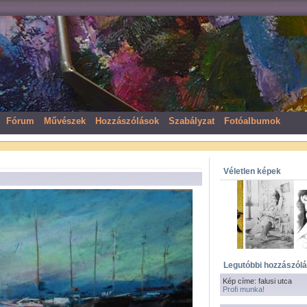
Fórum
Művészek
Hozzászólások
Szabályzat
Fotóalbumok
Véletlen képek
Legutóbbi hozzászól
Kép címe: falusi utca
Profi munka!