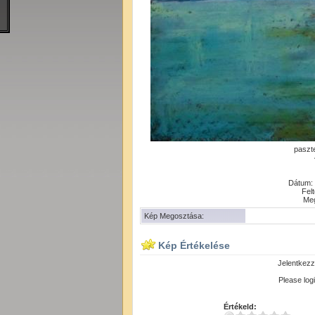
paszte
Dátum: 
Felt
Meg
Kép Megosztása:
Kép Értékelése
Jelentkezz
Please logi
Értékeld: