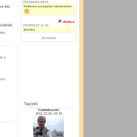
2015/04/04 09:51
Kellemes ünnepeket mindenkinek.
se this
Attila
sütörtök,
2015/03/15 12:32
jelenleg
esz.
Archívum
ak a
yon
Tag Infó
Csatlakozott:
2011.10.16.-23:15