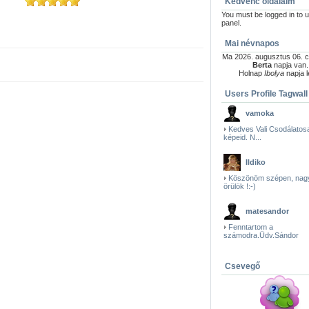
Kedvenc oldalaim
You must be logged in to u
panel.
Mai névnapos
Ma 2026. augusztus 06. c
Berta
napja van.
Holnap
Ibolya
napja l
Users Profile Tagwall
vamoka
Kedves Vali Csodálatos
képeid. N...
Ildiko
Köszönöm szépen, nag
örülök !:-)
matesandor
Fenntartom a
számodra.Üdv.Sándor
Csevegő