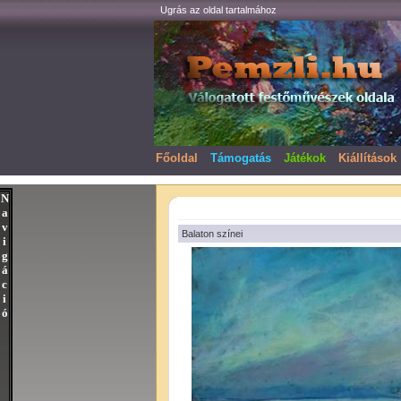
Ugrás az oldal tartalmához
Főoldal
Támogatás
Játékok
Kiállítások
N
a
v
Balaton színei
i
g
á
c
i
ó