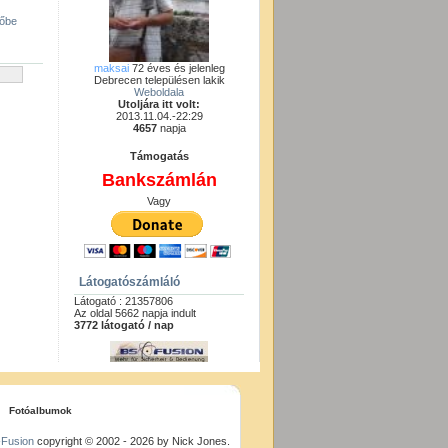
gőbe
maksai
72 éves és jelenleg
Debrecen településen lakik
Weboldala
Utoljára itt volt:
2013.11.04.-22:29
4657
napja
Támogatás
Bankszámlán
Vagy
Látogatószámláló
Látogató : 21357806
Az oldal 5662 napja indult
3772 látogató / nap
Fotóalbumok
Fusion
copyright © 2002 - 2026 by Nick Jones.