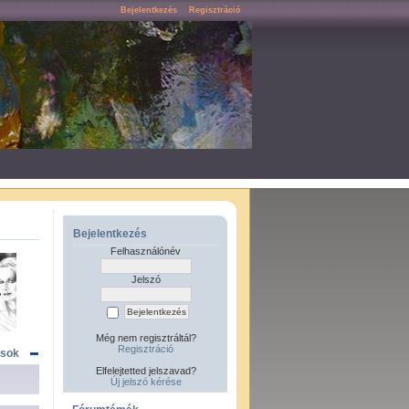
Bejelentkezés
Regisztráció
Bejelentkezés
Felhasználónév
Jelszó
Még nem regisztráltál?
Regisztráció
ások
Elfelejtetted jelszavad?
Új jelszó kérése