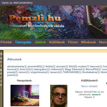
Ugrás az oldal tartalmához
Főoldal
Támogatás
Játékok
Kiállítások
Fórum
Művészek
Hozz
N
a
Albumok
v
i
abrahambela
(1)
anonim001
(1)
Attila
(2)
atusan
(2)
Ditti
(5)
ezalex
(7)
faecset
(1)
hub
g
kissevi
(1)
krisz121
(1)
ladogabor
(1)
mikoevi
(1)
Nagy Edward
(1)
NecroPhil
(1)
nor
popej
(2)
simon
(1)
szigetimarta
(1)
tanacsl
(1)
TARZAN100
(1)
thubakabra
(1)
tibio
á
yxerm
(1)
c
i
Hangulatok.
Kiállításokról
ó
Nincs miniatűr
Dátum: 2013/07/04 21:41
Létrehozta:
tanacsl
Képek: 0