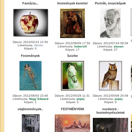
Fantázia...
festmények kerettel
Portrék, önarcképek
Dátum: 2013/02/10 12:50
Dátum: 2012/08/06 17:50
Dátum: 2012/07/19 09:59
Létrehozta:
tibiotto
Létrehozta:
hubervili
Létrehozta:
atusan
Képek: 0
Képek: 17
Képek: 27
Festmények
Szürke
Dátum: 2012/06/03 23:46
Dátum: 2012/05/28 11:31
Dátum: 2012/05/08 20:09
Létrehozta:
Nagy Edward
Létrehozta:
popej
Létrehozta:
popej
Képek: 2
Képek: 0
Képek: 0
olajfestmények..
FESTMÉNYEIM
nordwick -
festményrészletek