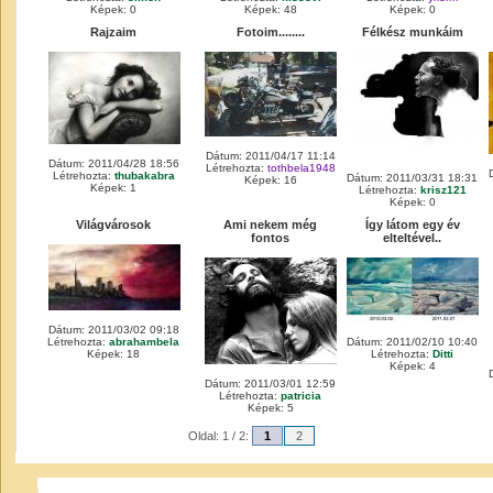
Képek: 0
Képek: 48
Képek: 0
Rajzaim
Fotoim........
Félkész munkáim
Dátum: 2011/04/17 11:14
Dátum: 2011/04/28 18:56
Létrehozta:
tothbela1948
Létrehozta:
thubakabra
Dátum: 2011/03/31 18:31
Képek: 16
Képek: 1
Létrehozta:
krisz121
Képek: 0
Világvárosok
Ami nekem még
Így látom egy év
fontos
elteltével..
Dátum: 2011/03/02 09:18
Létrehozta:
abrahambela
Dátum: 2011/02/10 10:40
Képek: 18
Létrehozta:
Ditti
Képek: 4
Dátum: 2011/03/01 12:59
Létrehozta:
patricia
Képek: 5
Oldal: 1 / 2:
1
2