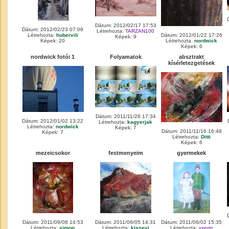
Dátum: 2012/02/17 17:53
Dátum: 2012/02/23 07:09
Létrehozta:
TARZAN100
Létrehozta:
hubervili
Dátum: 2012/01/22 17:26
Képek: 9
Képek: 20
Létrehozta:
nordwick
Képek: 6
nordwick fotói 1
Folyamatok
absztrakt
kísérletezgetések
Dátum: 2011/11/28 17:34
Dátum: 2012/01/02 13:22
Létrehozta:
kagyerjak
Létrehozta:
nordwick
Képek: 7
Dátum: 2011/11/16 16:48
Képek: 7
Létrehozta:
Ditti
Képek: 6
mezeicsokor
festmenyeim
gyermekek
Dátum: 2011/09/08 14:53
Dátum: 2011/06/05 14:31
Dátum: 2011/06/02 15:35
Létrehozta:
simon
Létrehozta:
kissevi
Létrehozta:
yxerm