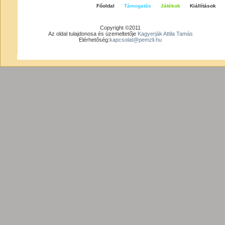
Főoldal
Támogatás
Játékok
Kiállítások
Copyright ©2011
Az oldal tulajdonosa és üzemeltetője
Kagyerják Attila Tamás
Elérhetőség:
kapcsolat@pemzli.hu